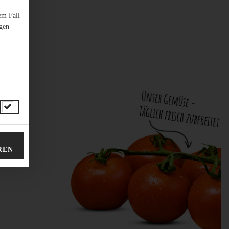
em Fall
ngen
REN