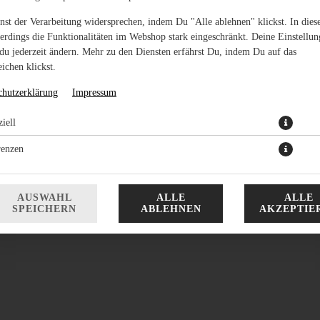
nst der Verarbeitung widersprechen, indem Du "Alle ablehnen" klickst. In dies
lerdings die Funktionalitäten im Webshop stark eingeschränkt. Deine Einstellu
du jederzeit ändern. Mehr zu den Diensten erfährst Du, indem Du auf das
ichen klickst.
chutzerklärung
Impressum
iell
runde und knusprig gebackene Kartoffel Kroketten 15 Stück
renzen
7,99 € *
* Die Preise können nach Auswahl des Stores variieren.
AUSWAHL
ALLE
ALLE
SPEICHERN
ABLEHNEN
AKZEPTIE