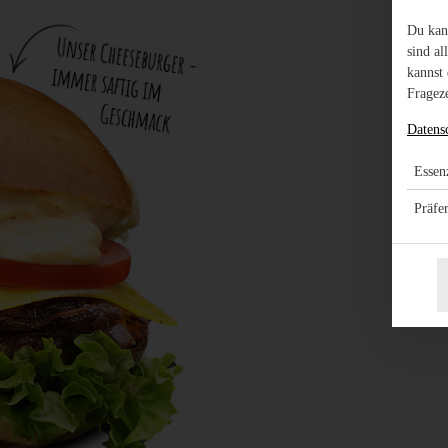
Du kan
sind al
kannst 
Frageze
Datens
Essenz
Präfe