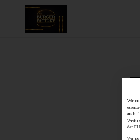
Wir nu
essenz
auch al
Weiter
der EU
Wir nu