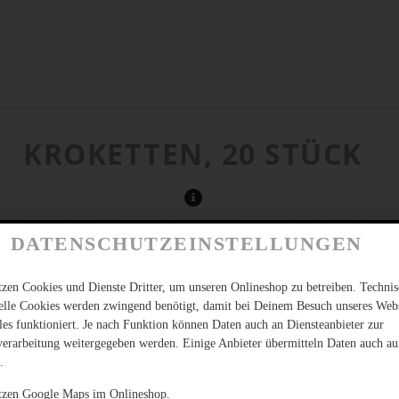
KROKETTEN, 20 STÜCK
DATENSCHUTZEINSTELLUNGEN
tzen Cookies und Dienste Dritter, um unseren Onlineshop zu betreiben. Techni
ielle Cookies werden zwingend benötigt, damit bei Deinem Besuch unseres Web
les funktioniert. Je nach Funktion können Daten auch an Diensteanbieter zur
verarbeitung weitergegeben werden. Einige Anbieter übermitteln Daten auch au
.
tzen Google Maps im Onlineshop.