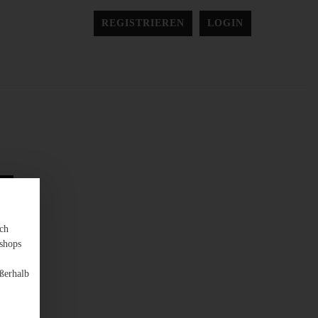
REGISTRIEREN
LOGIN
sch
shops
ßerhalb