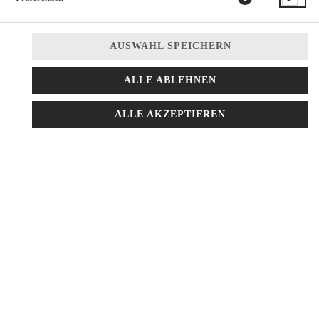
AUSWAHL SPEICHERN
ALLE ABLEHNEN
Frischer bunter Salat der Saison mit Kirschtomaten, frischen
Gurken in Scheiben, Mais, Radieschen und Sprossen
inkl. einem
ALLE AKZEPTIEREN
Dressing nach Wahl
8,95 € *
* Die Preise können nach Auswahl des Stores variieren.
© 2026
Burger Factory
Impressum
Datenschutz
Datenschutzeinstellungen
Barrierefreiheit
AGB
Lieferdienstsoftware und Webshop von
SIDES