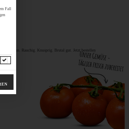
em Fall
ngen
oche-Bun. Rauchig. Knusprig. Brutal gut. Jetzt bestellen
REN