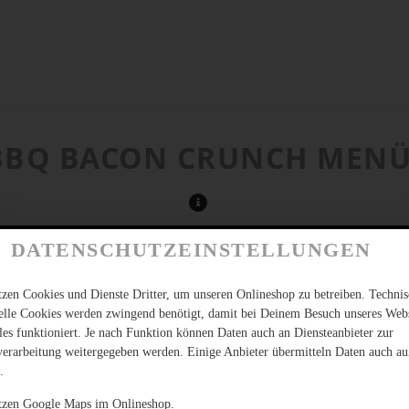
BBQ BACON CRUNCH MEN
DATENSCHUTZEINSTELLUNGEN
tzen Cookies und Dienste Dritter, um unseren Onlineshop zu betreiben. Techni
ielle Cookies werden zwingend benötigt, damit bei Deinem Besuch unseres Web
les funktioniert. Je nach Funktion können Daten auch an Diensteanbieter zur
verarbeitung weitergegeben werden. Einige Anbieter übermitteln Daten auch au
.
tzen Google Maps im Onlineshop.