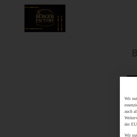
Wir nu
essenz
auch al
Weiter
der EU
Wir nu