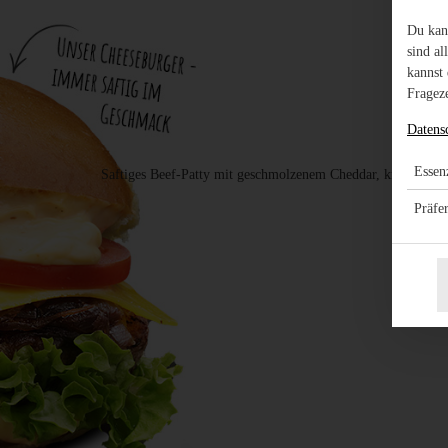
Du kan
sind al
kannst 
Frageze
Datens
Essenz
Saftiges Beef-Patty mit geschmolzenem Cheddar, knusprigem
Präfe