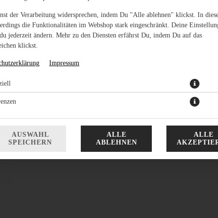
nst der Verarbeitung widersprechen, indem Du "Alle ablehnen" klickst. In dies
lerdings die Funktionalitäten im Webshop stark eingeschränkt. Deine Einstellu
du jederzeit ändern. Mehr zu den Diensten erfährst Du, indem Du auf das
ichen klickst.
chutzerklärung
Impressum
iell
 Bacon, BBQ-Sauce, Röstzwiebeln, frischem Salat und Tomaten im goldenen Bri
und den Crunch erleben.
renzen
18,99 € *
AUSWAHL
ALLE
ALLE
* Die Preise können nach Auswahl des Stores variieren.
SPEICHERN
ABLEHNEN
AKZEPTIE