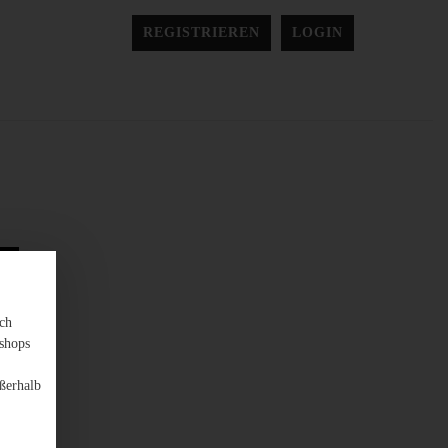
REGISTRIEREN
LOGIN
Ü
sch
shops
ßerhalb